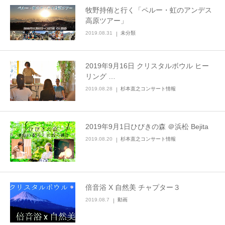
牧野持侑と行く「ペルー・虹のアンデス
高原ツアー」
2019.08.31
未分類
2019年9月16日 クリスタルボウル ヒー
リング …
2019.08.28
杉本直之コンサート情報
2019年9月1日ひびきの森 ＠浜松 Bejita
2019.08.20
杉本直之コンサート情報
倍音浴 X 自然美 チャプター３
2019.08.7
動画