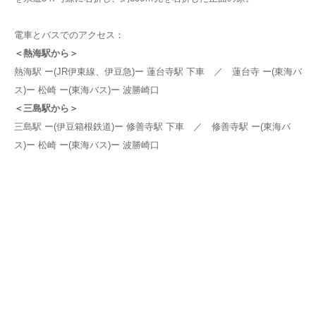
電車とバスでのアクセス：
＜熱海駅から＞
熱海駅 ー(JR伊東線、伊豆急)ー 蓮台寺駅 下車 ／ 蓮台寺 ー(東海バ
ス)ー 松崎 ー(東海バス)ー 波勝崎口
＜三島駅から＞
三島駅 ー(伊豆箱根鉄道)ー 修善寺駅 下車 ／ 修善寺駅 ー(東海バ
ス)ー 松崎 ー(東海バス)ー 波勝崎口