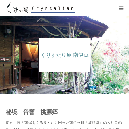
ヒーリング
ワークショップ
くりすたり庵 南伊豆
施設紹介
プロフィール
コンサート
販売サイト
秘境 音響 桃源郷
伊豆半島の南端をぐるりと西に回った南伊豆町「波勝崎」の入り口の