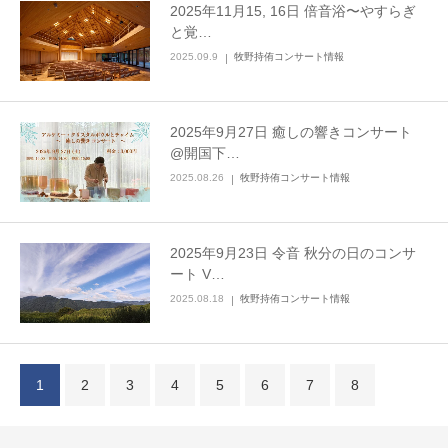
2025年11月15, 16日 倍音浴〜やすらぎ
と覚…
2025.09.9
牧野持侑コンサート情報
2025年9月27日 癒しの響きコンサート
@開国下…
2025.08.26
牧野持侑コンサート情報
2025年9月23日 令音 秋分の日のコンサ
ート V…
2025.08.18
牧野持侑コンサート情報
1
2
3
4
5
6
7
8