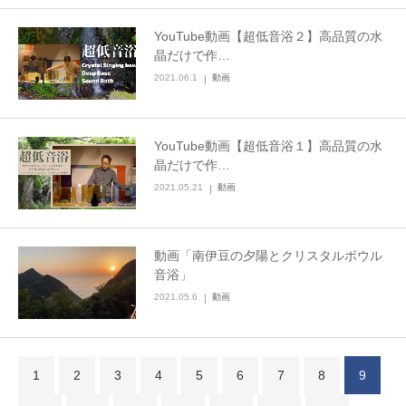
YouTube動画【超低音浴２】高品質の水
晶だけで作…
2021.06.1
動画
YouTube動画【超低音浴１】高品質の水
晶だけで作…
2021.05.21
動画
動画「南伊豆の夕陽とクリスタルボウル
音浴」
2021.05.6
動画
1
2
3
4
5
6
7
8
9