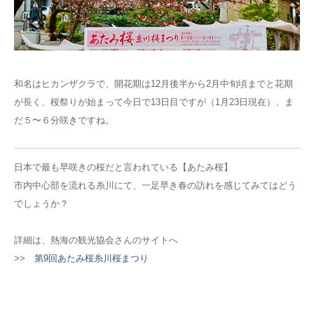
和名はヒカンザクラで、開花期は12月後半から2月中旬頃までと花期
が長く、桜祭りが始まって今日で13日目ですが（1月23日現在）、ま
だ５〜６分咲きですね。
日本で最も早咲きの桜だと言われている【あたみ桜】
市内中心部を流れる糸川にて、一足早き春の訪れを感じてみてはどう
でしょうか？
詳細は、熱海の観光協会さんのサイトへ
>>
第9回あたみ桜糸川桜まつり