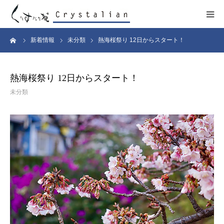
ーム
新着情報
未分類
熱海桜祭り 12日からスタート！
ヒーリング
ワークショップ
熱海桜祭り 12日からスタート！
未分類
施設紹介
プロフィール
コンサート
販売サイト