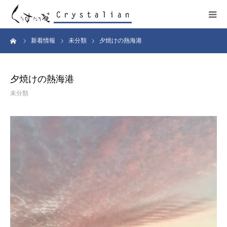
ーム
新着情報
未分類
夕焼けの熱海港
ヒーリング
ワークショップ
夕焼けの熱海港
未分類
施設紹介
プロフィール
コンサート
販売サイト