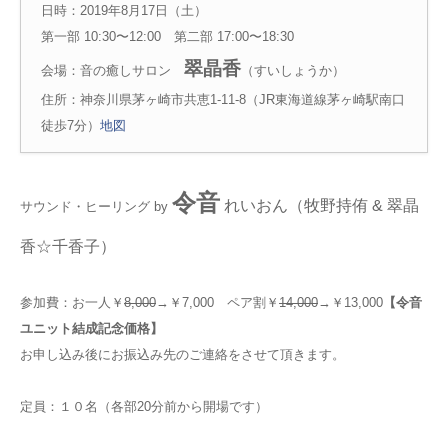
日時：2019年8月17日（土）
第一部 10:30〜12:00 第二部 17:00〜18:30
翠晶香
会場：音の癒しサロン
（すいしょうか）
住所：神奈川県茅ヶ崎市共恵1-11-8（JR東海道線茅ヶ崎駅南口
徒歩7分）
地図
令音
れいおん（牧野持侑 & 翠晶
サウンド・ヒーリング by
香☆千香子）
参加費：お一人￥
8,000
→￥7,000 ペア割￥
14,000
→￥13,000
【令音
ユニット結成記念価格】
お申し込み後にお振込み先のご連絡をさせて頂きます。
定員：１０名（各部20分前から開場です）