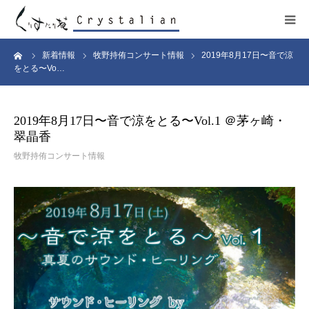
ーム
新着情報
牧野持侑コンサート情報
2019年8月17日〜音で涼
ヒーリング
をとる〜Vo…
ワークショップ
2019年8月17日〜音で涼をとる〜Vol.1 ＠茅ヶ崎・
翠晶香
施設紹介
牧野持侑コンサート情報
プロフィール
コンサート
販売サイト