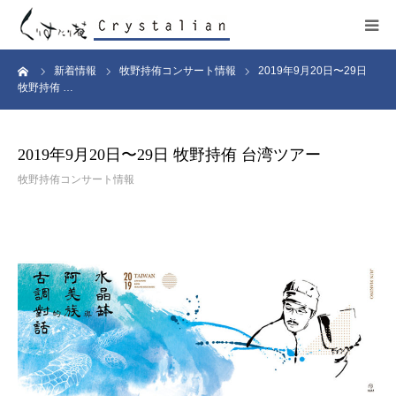
ーム
新着情報
牧野持侑コンサート情報
2019年9月20日〜29日
ヒーリング
牧野持侑 …
ワークショップ
2019年9月20日〜29日 牧野持侑 台湾ツアー
施設紹介
牧野持侑コンサート情報
プロフィール
コンサート
販売サイト