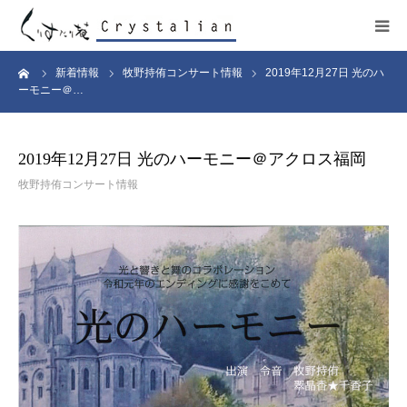
ーム
新着情報
牧野持侑コンサート情報
2019年12月27日 光のハ
ヒーリング
ーモニー＠…
ワークショップ
2019年12月27日 光のハーモニー＠アクロス福岡
施設紹介
牧野持侑コンサート情報
プロフィール
コンサート
販売サイト