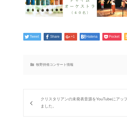
Tweet
Share
+1
Hatena
Pocket
牧野持侑コンサート情報
クリスタリアンの未発表音源をYouTubeにアッ
ました。