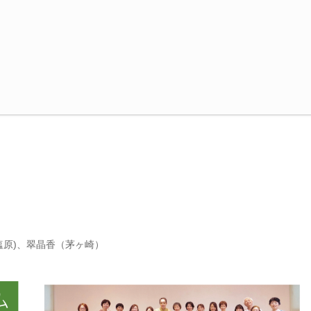
須塩原)、翠晶香（茅ヶ崎）