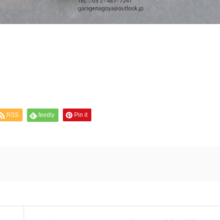
RSS
feedly
Pin it