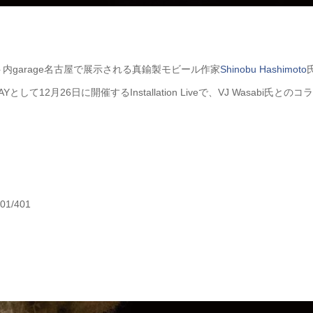
内garage名古屋で展示される真鍮製モビール作家
Shinobu Hashimoto
Yとして12月26日に開催するInstallation Liveで、VJ Wasabi氏とのコ
）
1/401