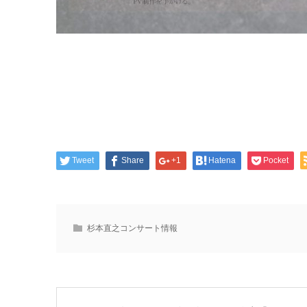
Tweet
Share
+1
Hatena
Pocket
杉本直之コンサート情報