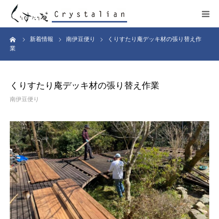
ーム
新着情報
南伊豆便り
くりすたり庵デッキ材の張り替え作
ヒーリング
業
ワークショップ
くりすたり庵デッキ材の張り替え作業
施設紹介
南伊豆便り
プロフィール
コンサート
販売サイト