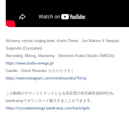
Alchemy crystal singing bowl, Koshi Chime : Jun Makino X Naoyuki
Sugimoto (Crystalian)
Recording, Mixing, Mastering : Shinichiro Koike (Studio OMEGA)
https://www.studio-omega.jp/
Candle : Chiroli Rousoku ちろりろうそく
https://www.instagram.com/chirolirousoku/?hl=ja
この動画のサウンドトラックとなる高音質の非圧縮音源(WAV)を、
bandcampでダウンロード購入することができます。
https://crystalianomega.bandcamp.com/track/ignis