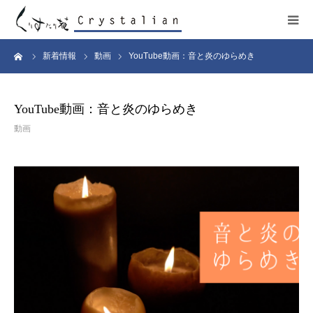
ーム
新着情報
動画
YouTube動画：音と炎のゆらめき
ヒーリング
ワークショップ
YouTube動画：音と炎のゆらめき
動画
施設紹介
プロフィール
コンサート
販売サイト