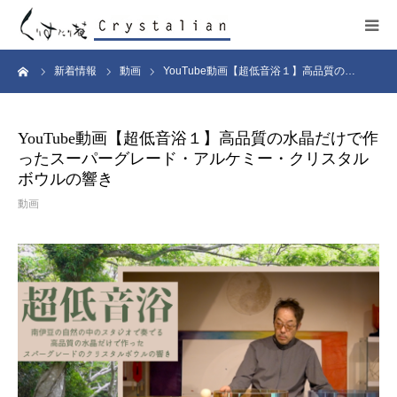
ーム
新着情報
動画
YouTube動画【超低音浴１】高品質の…
ヒーリング
ワークショップ
YouTube動画【超低音浴１】高品質の水晶だけで作
ったスーパーグレード・アルケミー・クリスタル
施設紹介
ボウルの響き
動画
プロフィール
コンサート
販売サイト