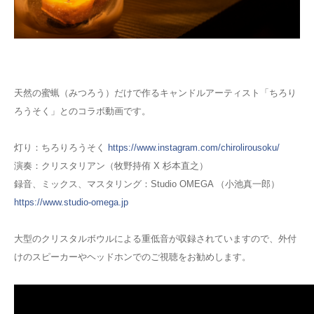
天然の蜜蝋（みつろう）だけで作るキャンドルアーティスト「ちろり
ろうそく」とのコラボ動画です。
灯り：ちろりろうそく
https://www.instagram.com/chirolirousoku/
演奏：クリスタリアン（牧野持侑 X 杉本直之）
録音、ミックス、マスタリング：Studio OMEGA （小池真一郎）
https://www.studio-omega.jp
大型のクリスタルボウルによる重低音が収録されていますので、外付
けのスピーカーやヘッドホンでのご視聴をお勧めします。