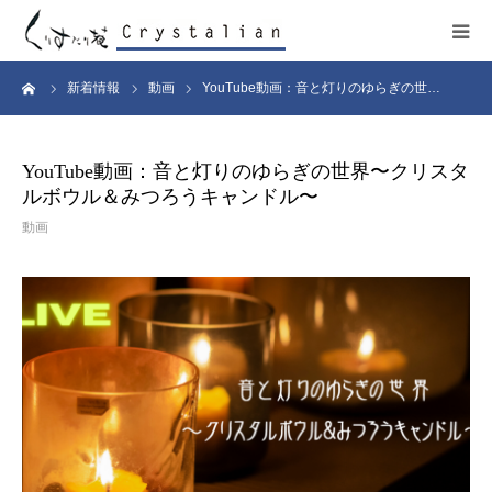
ーム
新着情報
動画
YouTube動画：音と灯りのゆらぎの世…
ヒーリング
ワークショップ
YouTube動画：音と灯りのゆらぎの世界〜クリスタ
ルボウル＆みつろうキャンドル〜
施設紹介
動画
プロフィール
コンサート
販売サイト