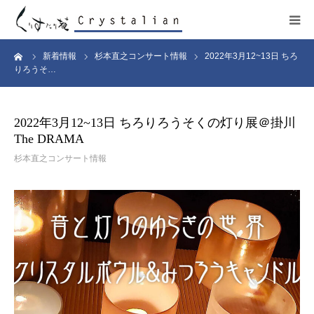
ーム
新着情報
杉本直之コンサート情報
2022年3月12~13日 ちろ
ヒーリング
りろうそ…
ワークショップ
2022年3月12~13日 ちろりろうそくの灯り展＠掛川
The DRAMA
施設紹介
杉本直之コンサート情報
プロフィール
コンサート
販売サイト