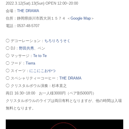
2022.3.12(Sat).13(Sun) OPEN 12:00~20:00
会場：
THE DRAMA
住所：静岡県掛川市西大渕１５７４ ＜
Google Map
＞
電話：0537-48-5707
◯ デコーレーション：
ちろりろうそく
◯ DJ：
野田共秀
、ベン
◯ マッサージ：
Te to Te
◯ フード：
Tierra
◯ スイーツ：
にこにこおやつ
◯ スペシャリティーコーヒー：
THE DRAMA
◯ クリスタルボウル演奏：杉本直之
両日 16:30~18:00 お一人様3000円（ペア割5000円）
クリスタルボウルのライブは両日有料となりますが、他の時間は入場
無料となります。