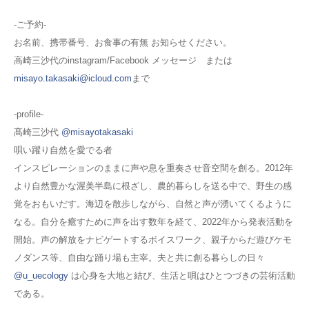
-ご予約-
お名前、携帯番号、お食事の有無
お知らせください。
高崎三沙代のinstagram/Facebook メッセージ または
misayo.takasaki@icloud.com
まで
-profile-
髙崎三沙代
@misayotakasaki
唄い躍り自然を愛でる者
インスピレーションのままに声や息を重奏させ音空間を創る。2012年
より自然豊かな渥美半島に根ざし、農的暮らしを送る中で、野生の感
覚をおもいだす。海辺を散歩しながら、自然と声が湧いてくるように
なる。自分を癒すために声を出す数年を経て、2022年から発表活動を
開始。声の解放をナビゲートするボイスワーク、親子からだ遊びケモ
ノダンス等、自由な踊り場も主宰。夫と共に創る暮らしの日々
@u_uecology
は心身を大地と結び、生活と唄はひとつづきの芸術活動
である。