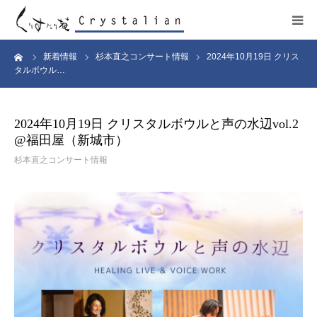
ーム
新着情報
杉本直之コンサート情報
2024年10月19日 クリス
ヒーリング
タルボウル…
ワークショップ
2024年10月19日 クリスタルボウルと声の水辺vol.2
@福田屋（新城市）
施設紹介
杉本直之コンサート情報
プロフィール
コンサート
販売サイト