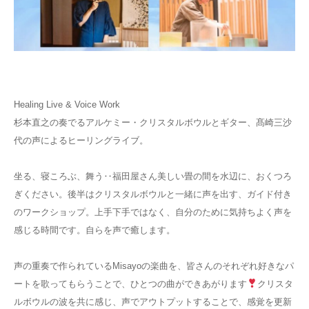
Healing Live & Voice Work
杉本直之の奏でるアルケミー・クリスタルボウルとギター、髙崎三沙
代の声によるヒーリングライブ。
坐る、寝ころぶ、舞う‥福田屋さん美しい畳の間を水辺に、おくつろ
ぎください。後半はクリスタルボウルと一緒に声を出す、ガイド付き
のワークショップ。上手下手ではなく、自分のために気持ちよく声を
感じる時間です。自らを声で癒します。
声の重奏で作られているMisayoの楽曲を、皆さんのそれぞれ好きなパ
ートを歌ってもらうことで、ひとつの曲ができあがります
クリスタ
ルボウルの波を共に感じ、声でアウトプットすることで、感覚を更新