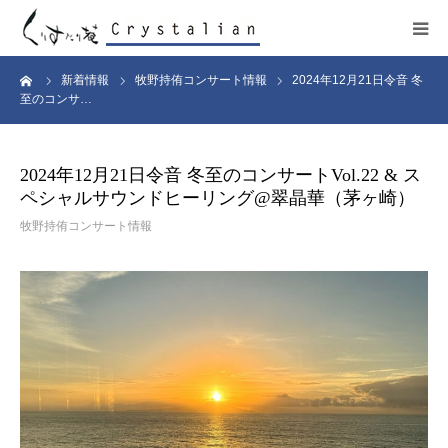
ーム
新着情報
牧野持侑コンサート情報
2024年12月21日令音 冬
ヒーリング
至のコンサ…
ワークショップ
2024年12月21日令音 冬至のコンサートVol.22 & ス
ペシャルサウンドヒーリング@翠晶華（茅ヶ崎）
施設紹介
牧野持侑コンサート情報
プロフィール
コンサート
販売サイト