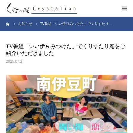
ーム
お知らせ
TV番組「いい伊豆みつけた」でくりすたり…
ヒーリング
ワークショップ
TV番組「いい伊豆みつけた」でくりすたり庵をご
紹介いただきました
施設紹介
2025.07.2
プロフィール
コンサート
販売サイト