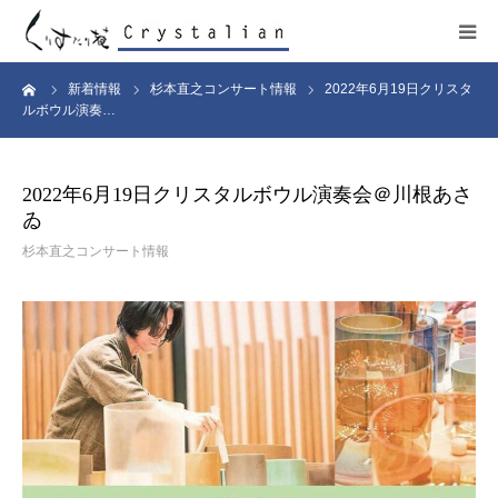
ーム
新着情報
杉本直之コンサート情報
2022年6月19日クリスタ
ヒーリング
ルボウル演奏…
ワークショップ
2022年6月19日クリスタルボウル演奏会＠川根あさ
ゐ
施設紹介
杉本直之コンサート情報
プロフィール
コンサート
販売サイト